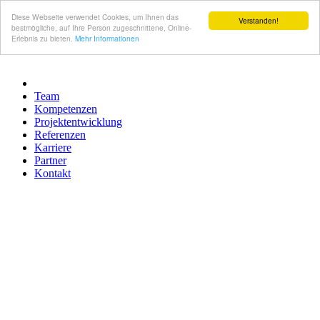
Diese Webseite verwendet Cookies, um Ihnen das
Verstanden!
bestmögliche, auf Ihre Person zugeschnittene, Online-
Erlebnis zu bieten.
Mehr Informationen
Team
Kompetenzen
Projektentwicklung
Referenzen
Karriere
Partner
Kontakt