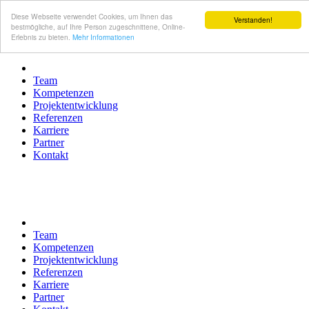
Diese Webseite verwendet Cookies, um Ihnen das
Verstanden!
bestmögliche, auf Ihre Person zugeschnittene, Online-
Erlebnis zu bieten.
Mehr Informationen
Team
Kompetenzen
Projektentwicklung
Referenzen
Karriere
Partner
Kontakt
Team
Kompetenzen
Projektentwicklung
Referenzen
Karriere
Partner